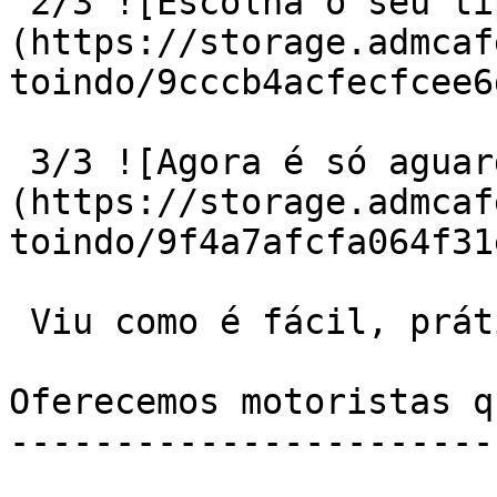
 2/3 ![Escolha o seu tipo de motorista]
(https://storage.admcaf
toindo/9cccb4acfecfcee6
 3/3 ![Agora é só aguardar a sua chegada!]
(https://storage.admcaf
toindo/9f4a7afcfa064f31
 Viu como é fácil, prático e rápido!?

Oferecemos motoristas q
-----------------------