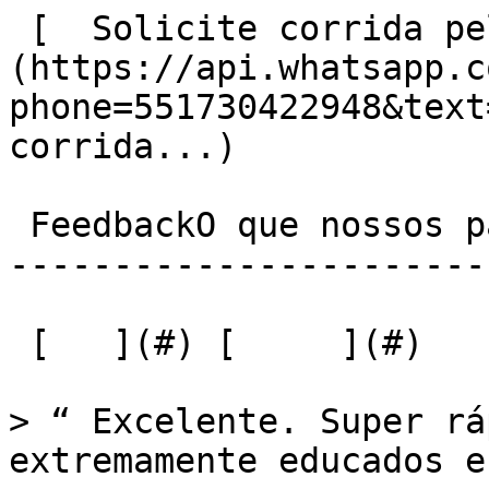
 [  Solicite corrida pelo Whatsapp  ]
(https://api.whatsapp.c
phone=551730422948&text
corrida...) 

 FeedbackO que nossos passageiros dizem?

-----------------------
 [   ](#) [     ](#) 

> “ Excelente. Super rá
extremamente educados e