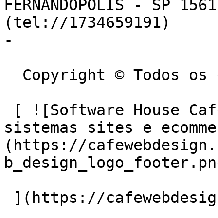
FERNANDÓPOLIS - SP 1561
(tel://1734659191)

- 

  Copyright © Todos os direitos reservados.

 [ ![Software House Café Web Design criação de 
sistemas sites e ecomme
(https://cafewebdesign.
b_design_logo_footer.pn
 ](https://cafewebdesign.com.br) 
