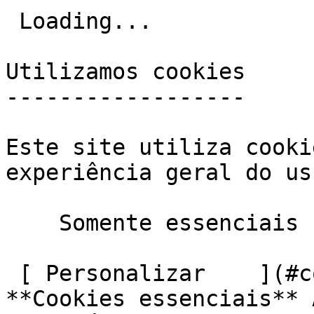
 Loading... 

Utilizamos cookies

------------------

Este site utiliza cooki
experiência geral do us
    Somente essenciais     Aceitar todos  

 [ Personalizar    ](#cookies-policy-customize)       
**Cookies essenciais** 