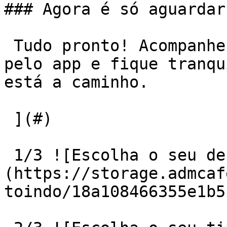
### Agora é só aguardar
 Tudo pronto! Acompanhe o motorista em tempo real 
pelo app e fique tranqu
está a caminho.

 ](#) 

 1/3 ![Escolha o seu destino]
(https://storage.admcaf
toindo/18a108466355e1b5