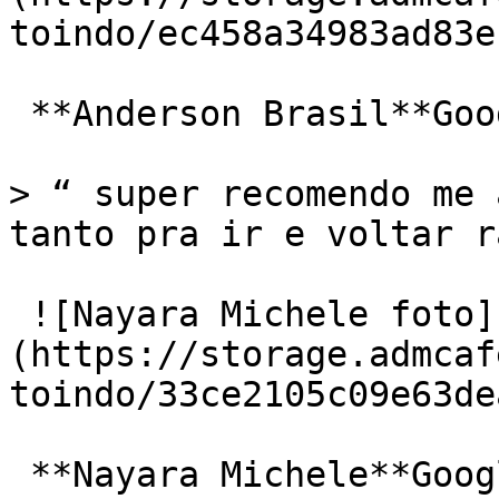
toindo/ec458a34983ad83e
 **Anderson Brasil**Google Play 

> “ super recomendo me 
tanto pra ir e voltar r
 ![Nayara Michele foto]
(https://storage.admcaf
toindo/33ce2105c09e63de
 **Nayara Michele**Google Play 
