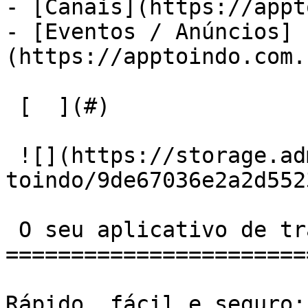
- [Canais](https://appt
- [Eventos / Anúncios]
(https://apptoindo.com.
 [  ](#) 

 ![](https://storage.admcafe.com.br/w-
toindo/9de67036e2a2d552
 O seu aplicativo de transporte de passageiros

=======================
Rápido, fácil e seguro: