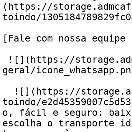
(https://storage.admcaf
toindo/1305184789829fc0
[Fale com nossa equipe

 ![](https://storage.admcafe.com.br/x-
geral/icone_whatsapp.pn
  ![](https://storage.admcafe.com.br/w-
toindo/e2d45359007c5d53
o, fácil e seguro: baix
escolha o transporte id